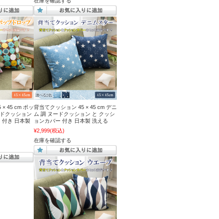
在庫を確認する
 45 cm ポッ
背当てクッション 45 × 45 cm デニ
ードクッション
ム 調 ヌードクッション と クッシ
 付き 日本製
ョンカバー 付き 日本製 洗える
¥2,999
(税込)
在庫を確認する