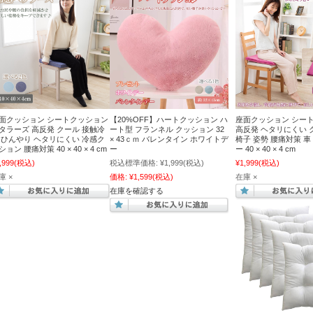
面クッション シートクッション
【20%OFF】ハートクッション ハ
座面クッション シー
タラーズ 高反発 クール 接触冷
ート型 フランネル クッション 32
高反発 ヘタリにくい 
 ひんやり ヘタリにくい 冷感ク
× 43ｃｍ バレンタイン ホワイトデ
椅子 姿勢 腰痛対策 車
ション 腰痛対策 40 × 40 × 4 cm
ー
ー 40 × 40 × 4 cm
,999
(税込)
税込標準価格:
¥1,999
(税込)
¥1,999
(税込)
庫 ×
価格:
¥1,599
(税込)
在庫 ×
在庫を確認する