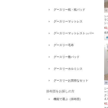
グースリー枕・枕パッド
シー
ラ
グースリーマットレス
シ
¥2
在
グースリーマットレストッパー
グースリー毛布
グースリー敷パッド
グースリーホルミシス
グースリーお買得なセット
シー
掛布団をお探しの方
ー
ク
え
機能で選ぶ（掛布団）
¥2