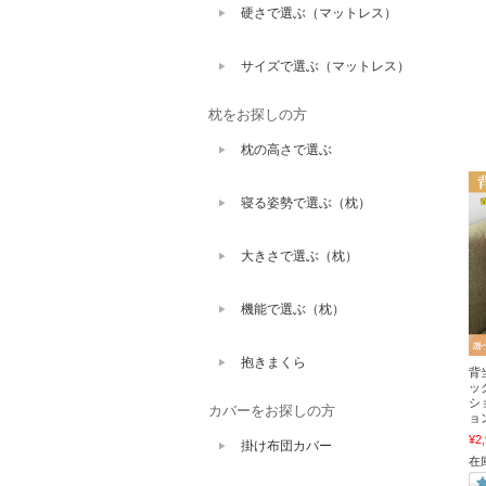
硬さで選ぶ（マットレス）
サイズで選ぶ（マットレス）
枕をお探しの方
枕の高さで選ぶ
寝る姿勢で選ぶ（枕）
大きさで選ぶ（枕）
機能で選ぶ（枕）
抱きまくら
背当
ッ
シ
カバーをお探しの方
ョ
¥2
掛け布団カバー
在