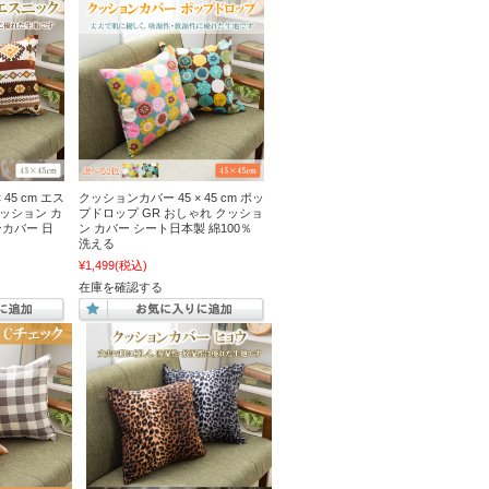
45 cm エス
クッションカバー 45 × 45 cm ポッ
クッション カ
プドロップ GR おしゃれ クッショ
カバー 日
ン カバー シート日本製 綿100％
洗える
¥1,499
(税込)
在庫を確認する