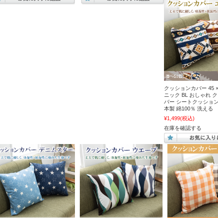
クッションカバー 45 × 
ニック BL おしゃれ 
バー シートクッション
本製 綿100％ 洗える
¥1,499
(税込)
在庫を確認する