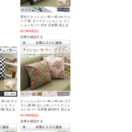
背当てクッション 45 × 45 cm ウェ
ーブ BL ヌードクッション と クッ
ションカバー 付き 日本製 洗える
¥2,999
(税込)
在庫を確認する
45 cm チェ
クッションカバー 45 × 45 cm ゴブ
ン と クッ
ラン 調 BE おしゃれ シートクッシ
本製 洗える
ョンカバー 日本製 綿100％ 洗える
¥1,499
(税込)
在庫を確認する