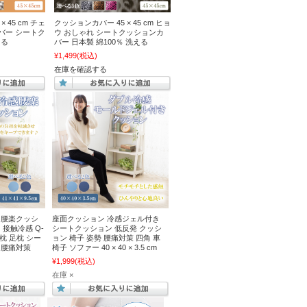
 45 cm チェ
クッションカバー 45 × 45 cm ヒョ
カバー シートク
ウ おしゃれ シートクッションカ
える
バー 日本製 綿100％ 洗える
¥1,499
(税込)
在庫を確認する
 腰楽クッシ
座面クッション 冷感ジェル付き
 接触冷感 Q-
シートクッション 低反発 クッシ
腰枕 足枕 シー
ョン 椅子 姿勢 腰痛対策 四角 車
 腰痛対策
椅子 ソファー 40 × 40 × 3.5 cm
¥1,999
(税込)
在庫 ×