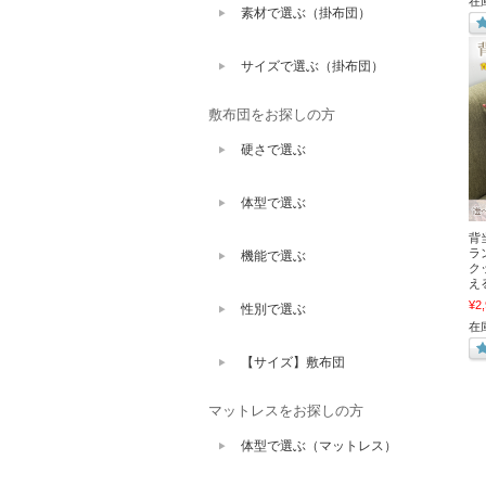
在
素材で選ぶ（掛布団）
サイズで選ぶ（掛布団）
敷布団をお探しの方
硬さで選ぶ
体型で選ぶ
背当
ラ
機能で選ぶ
ク
え
¥2
性別で選ぶ
在
【サイズ】敷布団
マットレスをお探しの方
体型で選ぶ（マットレス）