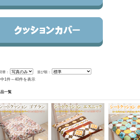
切替：
並び順：
件中1件～40件を表示
商品一覧