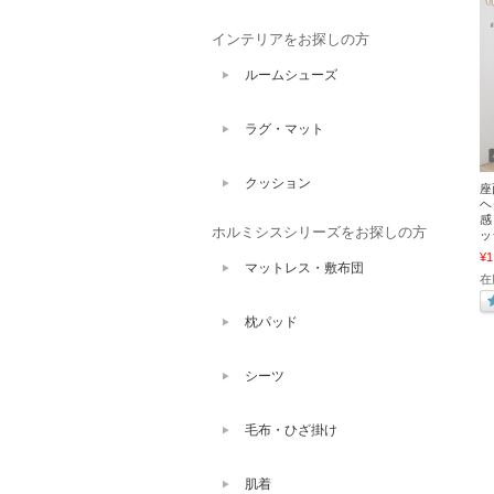
インテリアをお探しの方
ルームシューズ
ラグ・マット
クッション
座
ヘ
感
ホルミシスシリーズをお探しの方
ッ
¥1
マットレス・敷布団
在
枕パッド
シーツ
毛布・ひざ掛け
肌着