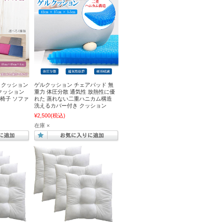
トクッション
ゲルクッション チェアパッド 無
クッション
重力 体圧分散 通気性 放熱性に優
 椅子 ソファ
れた 蒸れない二重ハニカム構造
洗えるカバー付き クッション
¥2,500
(税込)
在庫 ×