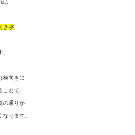
れは
向き寝
す。
は横向きに
ることで
道の通りが
くなります。