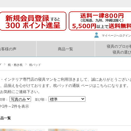
マイページへログイン
寝具のプロが
お客様の声
商品一覧
寝具の選
プ
枕・抱き枕
枕パッド
・インテリア専門店の寝具マンをご利用頂きまして、誠にありがとうござい
、品揃えを心がけております。
枕パッド
の
通販
ページはこちらになります。
お気軽にご連絡下さい。
切替：
並び順：
中1件～2件を表示
商品一覧