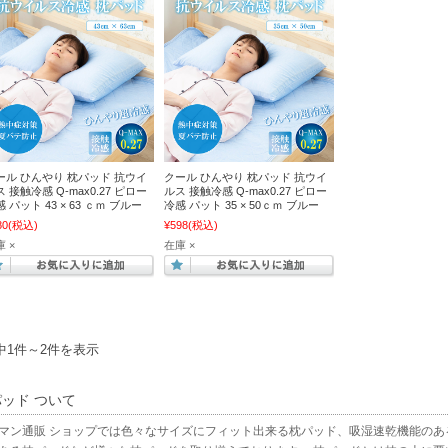
ール ひんやり 枕パッド 抗ウイ
クール ひんやり 枕パッド 抗ウイ
 接触冷感 Q-max0.27 ピロー
ルス 接触冷感 Q-max0.27 ピロー
 パット 43 × 63 ｃｍ ブルー
冷感 パット 35 × 50ｃｍ ブルー
80
(税込)
¥598
(税込)
 ×
在庫 ×
中1件～2件を表示
パッド
ついて
マン
通販
ショップでは色々なサイズにフィット出来る枕パッド、吸湿速乾機能のあ