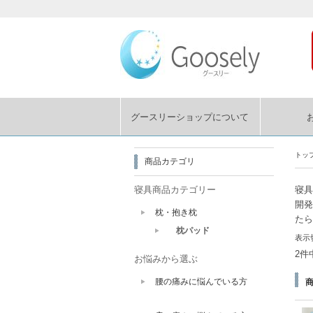
グースリーショップについて
トッ
商品カテゴリ
寝具商品カテゴリー
寝具
開発
枕・抱き枕
たら
枕パッド
表示
2件
お悩みから選ぶ
腰の痛みに悩んでいる方