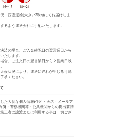
便・西濃運輸(大きい荷物)にてお届けしま
達するよう運送会社に手配いたします。
ニ決済の場合、ご入金確認日の翌営業日から
送いたします。
の場合、ご注文日の翌営業日から２営業日以
す。
の天候状況により、運送に遅れが生じる可能
ご了承ください。
て
した大切な個人情報(住所・氏名・メールア
裁判所・警察機関等・公共機関からの提出要請
、第三者に譲渡または利用する事は一切ござ