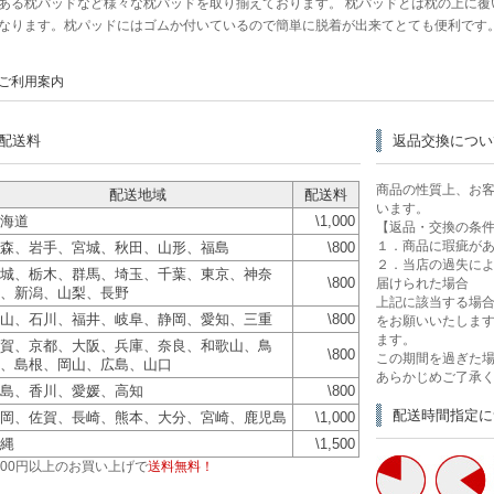
ある枕パッドなど様々な枕パッドを取り揃えております。 枕パッドとは枕の上に覆
なります。
枕パッド
にはゴムか付いているので簡単に脱着が出来てとても便利です
ご利用案内
配送料
返品交換につい
商品の性質上、お
配送地域
配送料
います。
海道
\1,000
【返品・交換の条
１．商品に瑕疵が
森、岩手、宮城、秋田、山形、福島
\800
２．当店の過失に
城、栃木、群馬、埼玉、千葉、東京、神奈
\800
届けられた場合
、新潟、山梨、長野
上記に該当する場合
山、石川、福井、岐阜、静岡、愛知、三重
\800
をお願いいたします
ます。
賀、京都、大阪、兵庫、奈良、和歌山、鳥
\800
この期間を過ぎた
、島根、岡山、広島、山口
あらかじめご了承
島、香川、愛媛、高知
\800
配送時間指定に
岡、佐賀、長崎、熊本、大分、宮崎、鹿児島
\1,000
縄
\1,500
,500円以上のお買い上げで
送料無料！