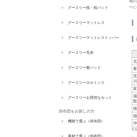
感の
ーに
グースリー枕・枕パッド
グースリーマットレス
グースリーマットレストッパー
グースリー毛布
北
グースリー敷パッド
青
茨
川
グースリーホルミシス
富
滋
グースリーお買得なセット
取
徳
掛布団をお探しの方
福
機能で選ぶ（掛布団）
沖
5
素材で選ぶ（掛布団）