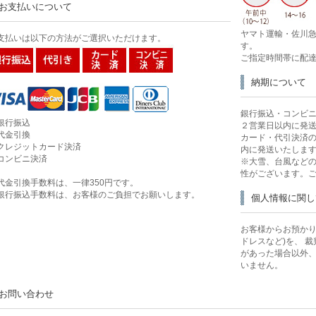
お支払いについて
ヤマト運輸・佐川急
支払いは以下の方法がご選択いただけます。
す。
ご指定時間帯に配
納期について
銀行振込・コンビ
銀行振込
２営業日以内に発
代金引換
カード・代引決済
クレジットカード決済
内に発送いたしま
コンビニ決済
※大雪、台風など
性がございます。
代金引換手数料は、一律350円です。
銀行振込手数料は、お客様のご負担でお願いします。
個人情報に関し
お客様からお預かり
ドレスなど)を、 
があった場合以外
いません。
お問い合わせ