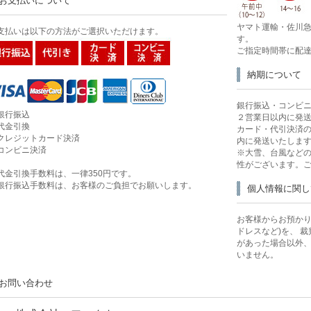
お支払いについて
ヤマト運輸・佐川急
支払いは以下の方法がご選択いただけます。
す。
ご指定時間帯に配
納期について
銀行振込・コンビ
銀行振込
２営業日以内に発
代金引換
カード・代引決済
クレジットカード決済
内に発送いたしま
コンビニ決済
※大雪、台風など
性がございます。
代金引換手数料は、一律350円です。
銀行振込手数料は、お客様のご負担でお願いします。
個人情報に関し
お客様からお預かり
ドレスなど)を、 
があった場合以外
いません。
お問い合わせ