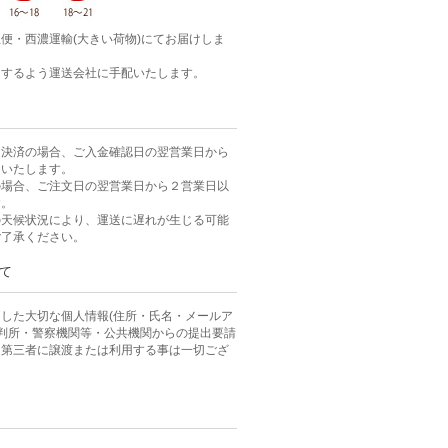
便・西濃運輸(大きい荷物)にてお届けしま
達するよう運送会社に手配いたします。
ニ決済の場合、ご入金確認日の翌営業日から
送いたします。
の場合、ご注文日の翌営業日から２営業日以
す。
の天候状況により、運送に遅れが生じる可能
ご了承ください。
て
した大切な個人情報(住所・氏名・メールア
裁判所・警察機関等・公共機関からの提出要請
、第三者に譲渡または利用する事は一切ござ