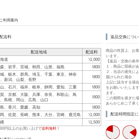
ご利用案内
配送料
返品交換につい
商品の性質上、お
配送地域
配送料
います。
海道
\1,000
【返品・交換の条
１．商品に瑕疵が
森、岩手、宮城、秋田、山形、福島
\800
２．当店の過失に
城、栃木、群馬、埼玉、千葉、東京、神奈
\800
届けられた場合
、新潟、山梨、長野
上記に該当する場合
山、石川、福井、岐阜、静岡、愛知、三重
\800
をお願いいたします
ます。
賀、京都、大阪、兵庫、奈良、和歌山、鳥
\800
この期間を過ぎた
、島根、岡山、広島、山口
あらかじめご了承
島、香川、愛媛、高知
\800
配送時間指定に
岡、佐賀、長崎、熊本、大分、宮崎、鹿児島
\1,000
縄
\1,500
,500円以上のお買い上げで
送料無料！