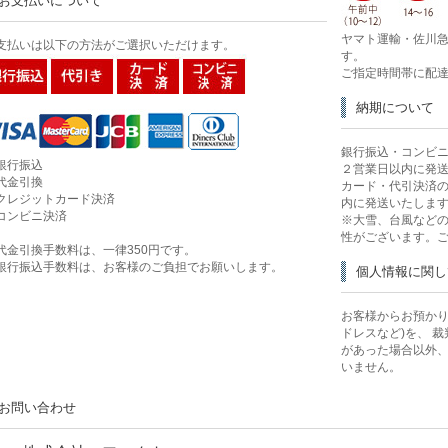
お支払いについて
ヤマト運輸・佐川急
支払いは以下の方法がご選択いただけます。
す。
ご指定時間帯に配
納期について
銀行振込・コンビ
銀行振込
２営業日以内に発
代金引換
カード・代引決済
クレジットカード決済
内に発送いたしま
コンビニ決済
※大雪、台風など
性がございます。
代金引換手数料は、一律350円です。
銀行振込手数料は、お客様のご負担でお願いします。
個人情報に関し
お客様からお預かり
ドレスなど)を、 
があった場合以外
いません。
お問い合わせ