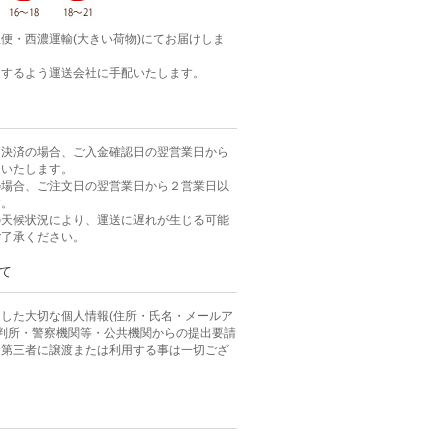
便・西濃運輸(大きい荷物)にてお届けしま
達するよう運送会社に手配いたします。
ニ決済の場合、ご入金確認日の翌営業日から
送いたします。
の場合、ご注文日の翌営業日から２営業日以
す。
の天候状況により、運送に遅れが生じる可能
ご了承ください。
て
した大切な個人情報(住所・氏名・メールア
裁判所・警察機関等・公共機関からの提出要請
、第三者に譲渡または利用する事は一切ござ