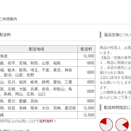
ご利用案内
配送料
返品交換につい
商品の性質上、お
配送地域
配送料
います。
海道
\1,000
【返品・交換の条
１．商品に瑕疵が
森、岩手、宮城、秋田、山形、福島
\800
２．当店の過失に
城、栃木、群馬、埼玉、千葉、東京、神奈
\800
届けられた場合
、新潟、山梨、長野
上記に該当する場合
山、石川、福井、岐阜、静岡、愛知、三重
\800
をお願いいたします
ます。
賀、京都、大阪、兵庫、奈良、和歌山、鳥
\800
この期間を過ぎた
、島根、岡山、広島、山口
あらかじめご了承
島、香川、愛媛、高知
\800
配送時間指定に
岡、佐賀、長崎、熊本、大分、宮崎、鹿児島
\1,000
縄
\1,500
,500円以上のお買い上げで
送料無料！