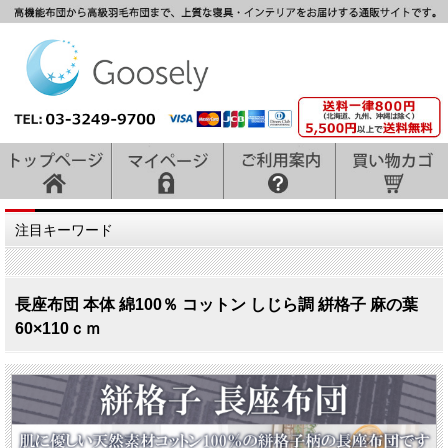
注目キーワード
長座布団 本体 綿100％ コットン しじら調 絣格子 麻の葉
60×110ｃｍ