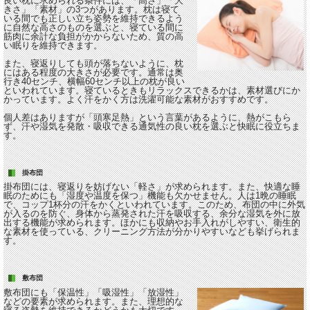
良い枕に求められる条件には、「高さ」「大
きさ」「素材」の3つがあります。枕は寝て
いる間でも正しい立ち姿勢を維持できるよう
に自然な高さのものを選ぶと、寝ている間に
筋肉に余計な負担がかからないため、質の高
い眠りを維持できます。
また、寝返りしても頭が落ちないように、枕
にはある程度の大きさが必要です。通常は奥
行き40センチ、横幅60センチ以上の枕が良い
といわれています。寝ているときもリラックスできるかは、素材選びにか
かっています。よく汗をかく方は洗濯可能な素材がおすすめです。
個人差はありますが「頭寒足熱」という言葉があるように、熱がこもら
ず、汗や湿気を発散・吸収できる通気性の良い枕を選ぶと快眠に役立ちま
す。
掛布団
掛布団
には、寝返りを妨げない「軽さ」が求められます。また、快適な睡
眠のためにも「湿度や温度を保つ」機能も欠かせません。人は1晩の睡眠
で、コップ1杯分の汗をかくといわれています。このため、布団の中に外気
が入るのを防ぐ、身体から蒸発された汗を吸収する、余分な湿気を外に放
出する機能が求められます。ほかにも収納やお手入れがしやすい、衛生的
な素材を使っている、クリーニング方法が分かりやすいなども挙げられま
す。
敷布団
敷布団
にも「保温性」「吸湿性」「放湿性」
などの要素が求められます。また、理想的な