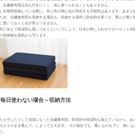
、合繊敷布団は虫も付きにくく、虫に食べられることもありません。
し長期間収納している際に、布と布の間に虫が滞在する可能性はあります。あまり
ため、合繊敷布団を収納する場合も、収納する場所に防虫剤を置くか、畳んだ際に
に置いておくと虫が寄りつきません。
剤に加えて除湿剤も置いておくといいでしょう。日本の押し入れやクローゼット内
の収納物を湿気から守ります。
毎日使わない場合～収納方法
たり干したりして清潔になった合繊敷布団。防虫剤や除湿剤も揃えているから、あ
ろんそのまま畳んで、しまっても大丈夫。 その場合でも、重いものを下に、軽いも
う。