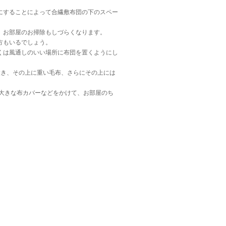
にすることによって合繊敷布団の下のスペー
、お部屋のお掃除もしづらくなります。
方もいるでしょう。
くは風通しのいい場所に布団を置くようにし
置き、その上に重い毛布、さらにその上には
大きな布カバーなどをかけて、お部屋のち