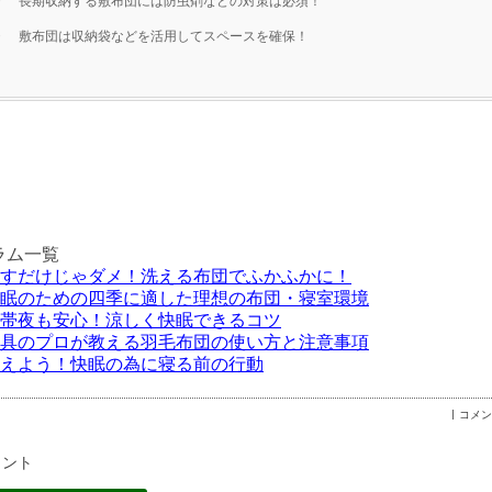
・ 長期収納する敷布団には防虫剤などの対策は必須！
・ 敷布団は収納袋などを活用してスペースを確保！
ラム一覧
すだけじゃダメ！洗える布団でふかふかに！
眠のための四季に適した理想の布団・寝室環境
帯夜も安心！涼しく快眠できるコツ
具のプロが教える羽毛布団の使い方と注意事項
えよう！快眠の為に寝る前の行動
コメント
メント