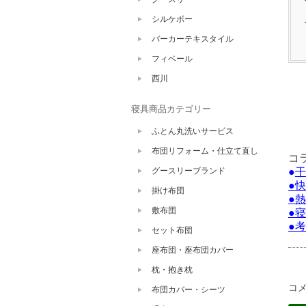
シルケボー
バーカーテキスタイル
フィベール
西川
寝具商品カテゴリー
ふとん丸洗いサービス
布団リフォーム・仕立て直し
コ
グースリーブランド
●
干
●
快
掛け布団
●
熱
敷布団
●
寝
●
考
セット布団
座布団・座布団カバー
枕・抱き枕
コ
布団カバー・シーツ