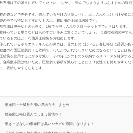
敷布団は下のほうに置いてください。 しかし、畳んでしまうよりもおすすめの収納
時の袋などで充分です。畳んでいるだけの状態よりも、出し入れや上げ下げが楽に
袋の中でも特におすすめなものは、布団用の圧縮収納袋です。
敷布団は厚手なものも多く、1枚でも押し入れやクローゼット内でかさばります。
枚持っている場合などはものすごい厚みに驚くことでしょう。 合繊敷布団の中でも
ているものほど、布団用圧縮袋をお勧めします。
使われているポリエステルわたの弾力は、昔のものに比べると各社格段に品質が良
程度の布団圧縮袋による収納で、わたがつぶれてしまいだめになるということはあ
圧縮袋を使用するとかさが減り、その分ほかのものを収納するスペースを確保する
、合繊敷布団は軽いため、圧縮袋で容積を減らすことにより女性でも持ちやすくな
て、収納しやすくなります。
・ 敷布団・合繊敷布団の収納方法 まとめ
・ 敷布団は毎日畳んでしまう習慣を！
・ 敷きっぱなしの敷布団は臭いやカビの原因になります！