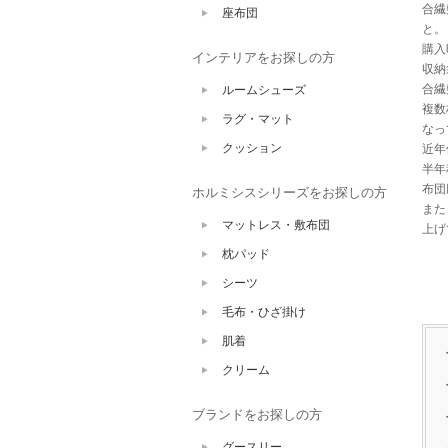
合繊
座布団
と。
購入
インテリアをお探しの方
収納
合繊
ルームシューズ
複数
ラグ・マット
なっ
クッション
近年
半年
布団
ホルミシスシリーズをお探しの方
また
マットレス・敷布団
上げ
枕パッド
シーツ
毛布・ひざ掛け
肌着
クリーム
ブランドをお探しの方
グースリー