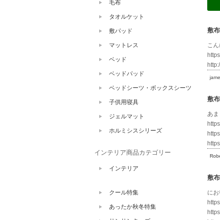
毛布
タオルケット
敷布
敷パッド
マットレス
こん
http
ベッド
http:
ベッドパッド
jam
ベッドシーツ・ボックスシーツ
敷布
子供用寝具
あま
ジェルマット
http
ホルミシスシリーズ
http
http
インテリア商品カテゴリー
Robe
インテリア
敷布
クール特集
にお
http
あったか秋冬特集
http