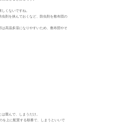
嬉しくないですね。
防虫剤を挟んでおくなど、防虫剤を敷布団の
部は高温多湿になりやすいため、敷布団やそ
とは畳んで、しまうだけ。
のを上に配置する順番で、しまうといいで