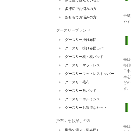
冷え性で悩んでいる方
多汗症でお悩みの方
合繊
あせもでお悩みの方
やす
グースリーブランド
グースリー掛け布団
グースリー掛け布団カバー
グースリー枕・枕パッド
毎日
グースリーマットレス
毎日
日中
グースリーマットレストッパー
半を
グースリー毛布
どの
す。
グースリー敷パッド
グースリーホルミシス
グースリーお買得なセット
掛布団をお探しの方
毎日
機能で選ぶ（掛布団）