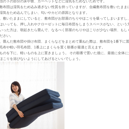
団の下の部分の床や畳、カーペットなどに湿気をためないためです。
敷布団は湿気をため込み過ぎない性質を持っていますが、合繊敷布団を敷いたまま
湿気をため込んでしまい、匂いやカビの原因となります。
、敷いたままにしていると、敷布団がお部屋のちりやほこりを吸ってしまいますし
はいっても、押し入れやクローゼットに毎日布団をしまうスペースがない、という
いった方は、朝起きたら畳んで、なるべく部屋のちりやほこりが少ない場所、もし
ださい。
、畳んだ敷布団や掛け布団、まくらなどをまとめて重ねた際は、敷布団を1番下に
毛布や軽い羽毛布団、1番上にまくらを置く順番が最適と言えます。
ものを下に、軽いものを上に置きましょう。 その順番で置いた後に、最後に全体に
ほこりを浴びないようにしてあげるといいでしょう。