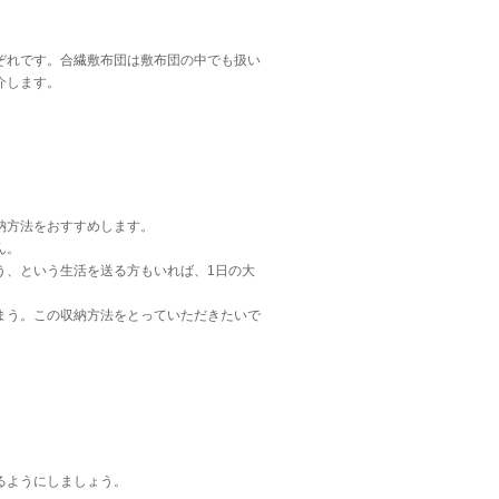
ぞれです。合繊敷布団は敷布団の中でも扱い
介します。
納方法をおすすめします。
ん。
う、という生活を送る方もいれば、1日の大
まう。この収納方法をとっていただきたいで
るようにしましょう。