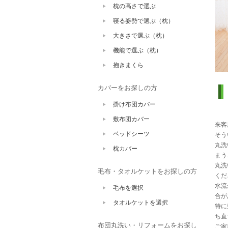
枕の高さで選ぶ
寝る姿勢で選ぶ（枕）
大きさで選ぶ（枕）
機能で選ぶ（枕）
抱きまくら
カバーをお探しの方
掛け布団カバー
敷布団カバー
来客
ベッドシーツ
そう
丸洗
枕カバー
まう
丸洗
毛布・タオルケットをお探しの方
くだ
水流
毛布を選択
合が
タオルケットを選択
特に
ち直
布団丸洗い・リフォームをお探し
ご家