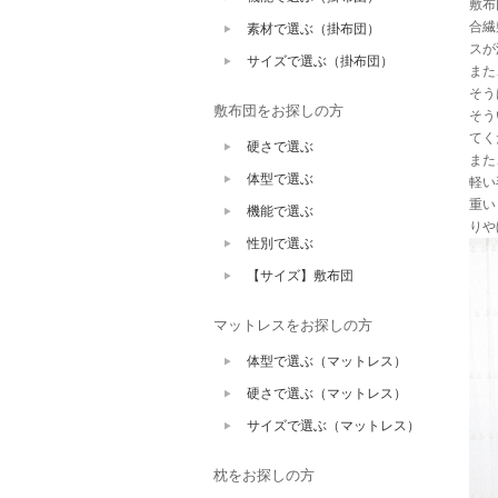
敷布
合繊
素材で選ぶ（掛布団）
スが
サイズで選ぶ（掛布団）
また
そう
敷布団をお探しの方
そう
てく
硬さで選ぶ
また
体型で選ぶ
軽い
重い
機能で選ぶ
りや
性別で選ぶ
【サイズ】敷布団
マットレスをお探しの方
体型で選ぶ（マットレス）
硬さで選ぶ（マットレス）
サイズで選ぶ（マットレス）
枕をお探しの方