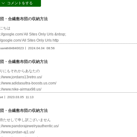
コメントをする
団・合繊敷布団の収納方法
にちは
s://google.com/ All Sites Only Urls &nbsp;
//google.com/ All Sites Only Urls http
essmith84840023
2024.04.04
08:56
団・合繊敷布団の収納方法
りにもそれからあなたの
s://www.jordans13retro.us/
s://www.adidasultra-boosts.us.com/
s://www.nike-airmax98.us/
rt
2023.03.05
11:13
団・合繊敷布団の収納方法
待たせして申し訳ございません
s://www.pandorajewelryauthentic.us/
s://www.jordan-aj1.us/