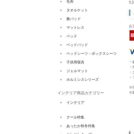
毛布
5
タオルケット
敷パッド
お
マットレス
ベッド
ベッドパッド
ベッドシーツ・ボックスシーツ
・
子供用寝具
・
ジェルマット
・
・
ホルミシスシリーズ
※
※
インテリア商品カテゴリー
インテリア
クール特集
あったか秋冬特集