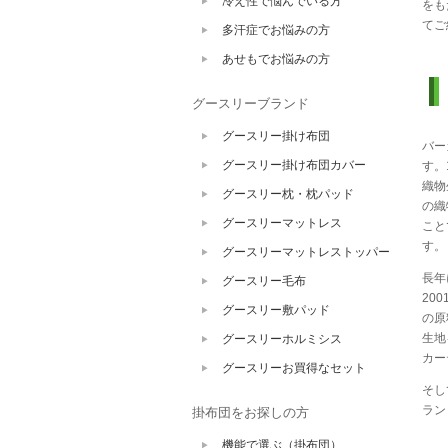
冷え性で悩んでいる方
をも
てご
多汗症でお悩みの方
あせもでお悩みの方
グースリーブランド
グースリー掛け布団
バー
グースリー掛け布団カバー
す。
織物
グースリー枕・枕パッド
の織
グースリーマットレス
こと
す。
グースリーマットレストッパー
長年
グースリー毛布
20
グースリー敷パッド
の原
生地
グースリーホルミシス
カー
グースリーお買得なセット
そし
ラン
掛布団をお探しの方
機能で選ぶ（掛布団）