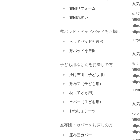
人気
布団リフォーム
あな
布団丸洗い
http
http
敷パッド・ベッドパッドをお探し
http
Phyll
ベッドパッドを選択
敷パッドを選択
人気
もう
子ども用ふとんをお探しの方
http
掛け布団（子ども用）
http
http
敷布団（子ども用）
Hold
枕（子ども用）
カバー（子ども用）
人気
おねしょシーツ
わっ
http
座布団・カバーをお探しの方
http
http
座布団カバー
Bar