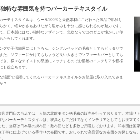
独特な雰囲気を持つバーカーテキスタイル
カーテキスタイルは、ウール100％と天然素材にこだわった製品で肌触り
らかく、軽やかさもありながら暖かみも十分に感じられるのが魅力です。
て、
日本製
にはない独特なデザインで、北欧ならではのどこか懐かしい印
もたらしてくれます。
ングや子供部屋にはもちろん、シングルベッドの毛布としてもピッタリで
また、ソファーにかけてもちょうど良い大きさでソファーカバーとしても
でき、様々なテイストの部屋にマッチするのでお部屋のインテリアや模様
にも役立ちます。
な場面で活躍してくれるバーカーテキスタイルをお部屋に取り入れてみま
か？
寝具専門店の当店では、人気の北欧モダン柄毛布の販売を行っております。本場リ
質なバーカーテキスタイルは、寝具としてだけでなくインテリアとしてもお役立て
また、当店は日本製の
掛布団
・
敷布団
なども多数ご用意しております。和布団は国
枚丁寧に仕上げている
手作り
の布団です。おしゃれで高品質なお布団をお探しなら
い。