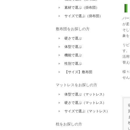
素材で選ぶ（掛布団）
サイズで選ぶ（掛布団）
バー
が柔
敷布団をお探しの方
そし
象を
硬さで選ぶ
リビ
体型で選ぶ
す。
機能で選ぶ
活用
替え
性別で選ぶ
様々
【サイズ】敷布団
せん
マットレスをお探しの方
体型で選ぶ（マットレス）
硬さで選ぶ（マットレス）
サイズで選ぶ（マットレス）
枕をお探しの方