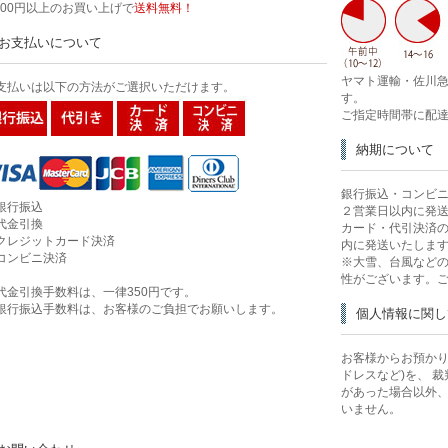
,500円以上のお買い上げで
送料無料！
お支払いについて
ヤマト運輸・佐川急
支払いは以下の方法がご選択いただけます。
す。
ご指定時間帯に配
納期について
銀行振込・コンビ
銀行振込
２営業日以内に発
代金引換
カード・代引決済
クレジットカード決済
内に発送いたしま
コンビニ決済
※大雪、台風など
性がございます。
代金引換手数料は、一律350円です。
銀行振込手数料は、お客様のご負担でお願いします。
個人情報に関し
お客様からお預かり
ドレスなど)を、 
があった場合以外
いません。