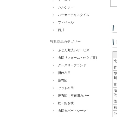
シルケボー
バーカーテキスタイル
フィベール
西川
寝具商品カテゴリー
ふとん丸洗いサービス
布団リフォーム・仕立て直し
北
グースリーブランド
青
掛け布団
茨
川
敷布団
富
セット布団
滋
取
座布団・座布団カバー
徳
枕・抱き枕
福
布団カバー・シーツ
沖