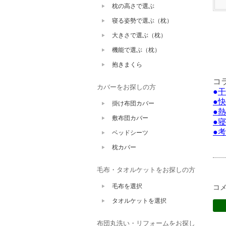
枕の高さで選ぶ
寝る姿勢で選ぶ（枕）
大きさで選ぶ（枕）
機能で選ぶ（枕）
抱きまくら
コ
カバーをお探しの方
●
干
●
快
掛け布団カバー
●
熱
敷布団カバー
●
寝
●
考
ベッドシーツ
枕カバー
毛布・タオルケットをお探しの方
毛布を選択
コ
タオルケットを選択
布団丸洗い・リフォームをお探し