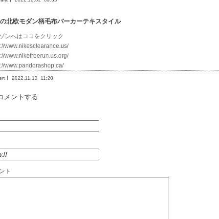
の北欧モダン柄毛布バーカーテキスタイル
ゾンへはココをクリック
s://www.nikesclearance.us/
s://www.nikefreerun.us.org/
s://www.pandorashop.ca/
rt
2022.11.13
11:20
コメントする
ント