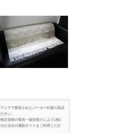
トアニアで製造されたバーカー社製の高品
ください。
家検定資格の
寝具一級技能士
により1枚1
、ぜひ当店の通販サイトをご利用くださ