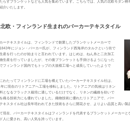
たらすブランケットなども人気を集めています。こちらでは、人気の北欧モダン柄
紹介いたします。
北欧・フィンランド生まれのバーカーテキスタイル
カーテキスタイルは、フィンランドで創業したブランケットメーカーで
1843年にジョン・バーカー氏が、フィンランド西海岸のタルクという街で
生産を行ったのが始まりと言われています。はじめは、ねん糸と二次加工
物生産を行っていましたが、その後ブランケットも手掛けるようになった
でフィンランド国内でもトップの大規模工場へと成長していったようで
にわたってフィンランドに工場を構えていたバーカーテキスタイル社は、
01年に現在のリトアニアへ工場を移転しました。リトアニアの気候はリネン
料となるフラックス栽培に適しているだけでなく、リネンの繊維を紡いで
を織る技術力にも優れていました。織物技術に優れたリトアニアで、バー
テキスタイル社は長年培われてきた技術をさらに開花させ、よりよい品質と高い製
て現在、バーカーテキスタイルはフィンランドを代表するブランケットメーカーと
ド人に愛され、高い人気を誇っています。