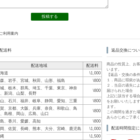
ご利用案内
配送料
返品交換につい
商品の性質上、お
配送地域
配送料
います。
海道
\1,000
【返品・交換の条
１．商品に瑕疵が
森、岩手、宮城、秋田、山形、福島
\800
２．当店の過失に
城、栃木、群馬、埼玉、千葉、東京、神奈
\800
届けられた場合
、新潟、山梨、長野
上記に該当する場合
山、石川、福井、岐阜、静岡、愛知、三重
\800
をお願いいたします
ます。
賀、京都、大阪、兵庫、奈良、和歌山、鳥
\800
この期間を過ぎた
、島根、岡山、広島、山口
あらかじめご了承
島、香川、愛媛、高知
\800
配送時間指定に
岡、佐賀、長崎、熊本、大分、宮崎、鹿児島
\1,000
縄
\1,500