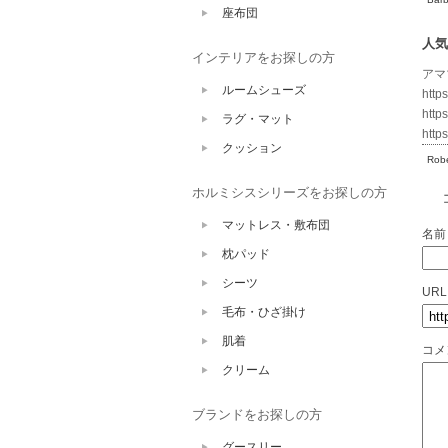
座布団
人気
インテリアをお探しの方
アマ
ルームシューズ
http
http
ラグ・マット
http
クッション
Robe
ホルミシスシリーズをお探しの方
マットレス・敷布団
名前
枕パッド
シーツ
URL
毛布・ひざ掛け
肌着
コメ
クリーム
ブランドをお探しの方
グースリー